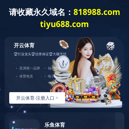
导航菜单
导
航
菜
您的位置：
网站首页
>
乐竞·体育(中国)官方网站
单
乐竞·体育(中国)官方网站